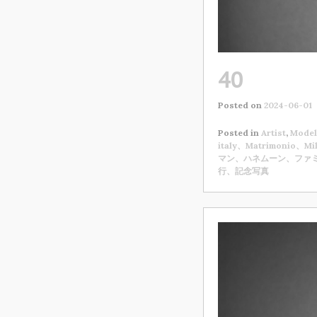
40
Posted on
2024-06-01
Posted in
Artist
,
Model
italy、Matrimoni
マン、ハネムーン、ファ
行、記念写真