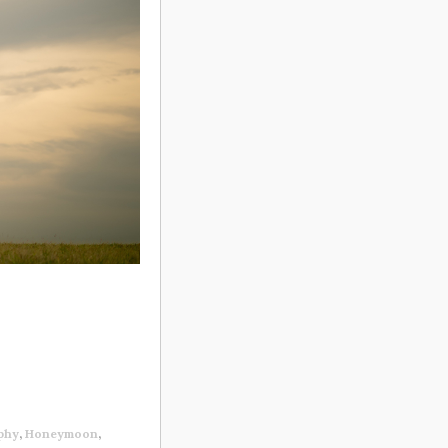
phy
,
Honeymoon
,