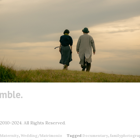
mble.
010-2024. All Rights Reserved.
Maternity
,
Wedding/Matrimonio
Tagged
Documentary
,
familyphotogra