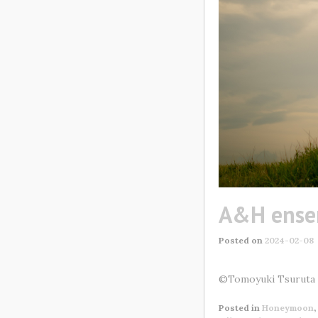
A&H ense
Posted on
2024-02-08
©Tomoyuki Tsuruta 2
Posted in
Honeymoon
,