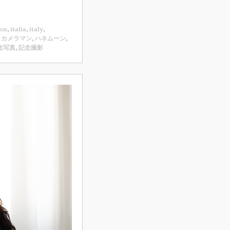
on
,
italia
,
italy
,
,
カメラマン
,
ハネムーン
,
念写真
,
記念撮影