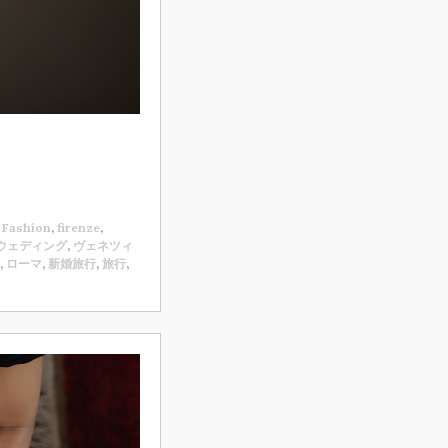
,
Fashion
,
firenze
,
ウェディング
,
ヴェネツィ
,
ローマ
,
新婚旅行
,
旅行
,