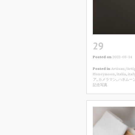
29
Posted on
2022-03-14
Posted in
Artisan/Arti
Honeymoon
,
italia
,
ital
ア
,
カメラマン
,
ハネムー
記念写真