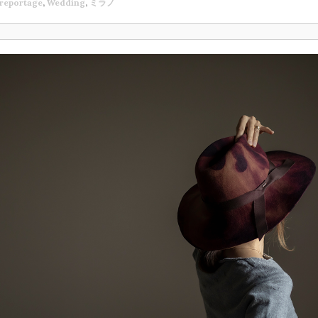
reportage
,
Wedding
,
ミラノ