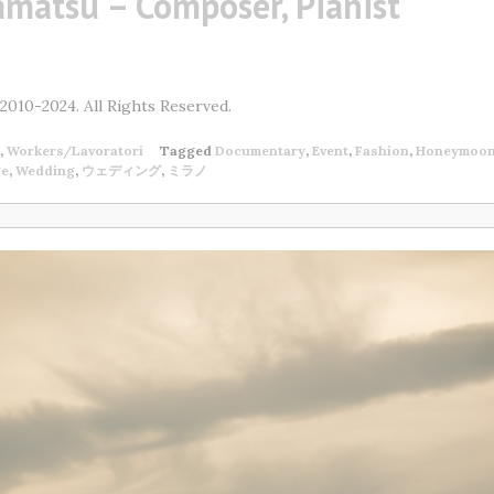
amatsu – Composer, Pianist
010-2024. All Rights Reserved.
,
Workers/Lavoratori
Tagged
Documentary
,
Event
,
Fashion
,
Honeymoo
ge
,
Wedding
,
ウェディング
,
ミラノ