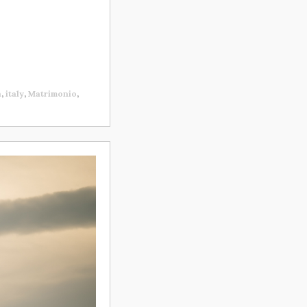
n
,
italy
,
Matrimonio
,