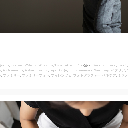
giano
,
Fashion/Moda
,
Workers/Lavoratori
Tagged
Documentary
,
Event
y
,
Matrimonio
,
Milano
,
moda
,
reportage
,
roma
,
venezia
,
Wedding
,
イタリア
,
ン
,
ファミリー
,
ファミリーフォト
,
フィレンツェ
,
フォトグラファー
,
ベネチア
,
ミラノ