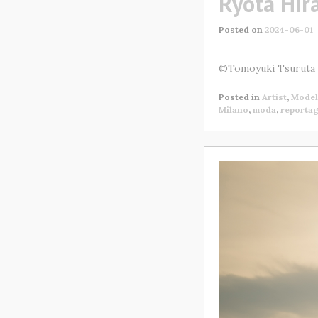
Ryota Hir
Posted on
2024-06-01
©Tomoyuki Tsuruta 2
Posted in
Artist
,
Model
Milano
,
moda
,
reporta