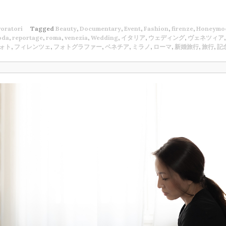
oratori
Tagged
Beauty
,
Documentary
,
Event
,
Fashion
,
firenze
,
Honeymo
oda
,
reportage
,
roma
,
venezia
,
Wedding
,
イタリア
,
ウェディング
,
ヴェネツィア
ォト
,
フィレンツェ
,
フォトグラファー
,
ベネチア
,
ミラノ
,
ローマ
,
新婚旅行
,
旅行
,
記