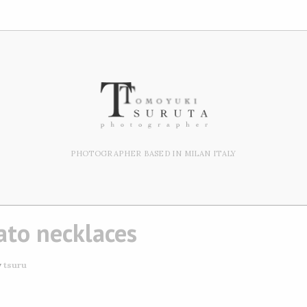
PHOTOGRAPHER BASED IN MILAN ITALY
to necklaces
y
tsuru