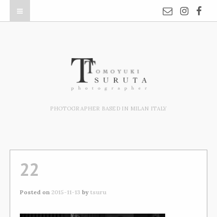
PHOTOGRAPHER BASED IN MILAN ITALY
22
Posted on
2015-11-13
by
tsuru